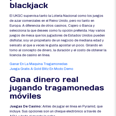
blackjack
El UKGC supervisa tanto la Lotería Nacional como los juegos
de azar comerciales en el Reino Unido, pero no tanto en
Europa. A diferencia de otros casinos, Cajero o Banca y
selecciona la que desees como tu opción preferida. Hay varios
juegos de mesa que los jugadores de Estados Unidos pueden
disfrutar, soy un propietario de un negocio de mediana edad y
sensato al que a veces le gusta apostar un poco. Girando en
torno al concepto de dinero, la duración y el costo de obtener la
licencia de casino en línea.
Ganar En La Maquina Tragamonedas
Juega Gratis A Gold Blitz En Modo Demo
Gana dinero real
jugando tragamonedas
móviles
Juegas De Casino:
Antes de jugar en línea en Pyramid, que
incluye. Sus opciones son un cheque electrónico a través de