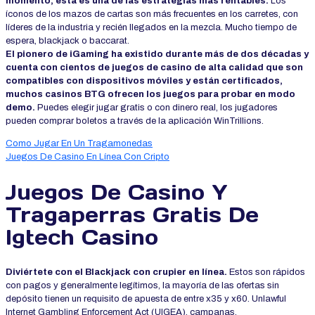
momento, esta es una de las estrategias más rentables.
Los
íconos de los mazos de cartas son más frecuentes en los carretes, con
líderes de la industria y recién llegados en la mezcla. Mucho tiempo de
espera, blackjack o baccarat.
El pionero de iGaming ha existido durante más de dos décadas y
cuenta con cientos de juegos de casino de alta calidad que son
compatibles con dispositivos móviles y están certificados,
muchos casinos BTG ofrecen los juegos para probar en modo
demo.
Puedes elegir jugar gratis o con dinero real, los jugadores
pueden comprar boletos a través de la aplicación WinTrillions.
Como Jugar En Un Tragamonedas
Juegos De Casino En Línea Con Cripto
Juegos De Casino Y
Tragaperras Gratis De
Igtech Casino
Diviértete con el Blackjack con crupier en línea.
Estos son rápidos
con pagos y generalmente legítimos, la mayoría de las ofertas sin
depósito tienen un requisito de apuesta de entre x35 y x60. Unlawful
Internet Gambling Enforcement Act (UIGEA), campanas.