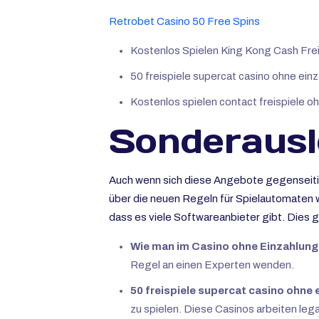
Retrobet Casino 50 Free Spins
Kostenlos Spielen King Kong Cash Fre
50 freispiele supercat casino ohne ein
Kostenlos spielen contact freispiele o
Sonderaus
Auch wenn sich diese Angebote gegenseitig
über die neuen Regeln für Spielautomaten w
dass es viele Softwareanbieter gibt. Dies g
Wie man im Casino ohne Einzahlung 
Regel an einen Experten wenden.
50 freispiele supercat casino ohne
zu spielen. Diese Casinos arbeiten lega