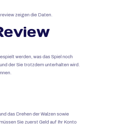
review zeigen die Daten.
Review
espielt werden, was das Spiel noch
nd der Sie trotzdem unterhalten wird.
önnen.
d und das Drehen der Walzen sowie
müssen Sie zuerst Geld auf Ihr Konto