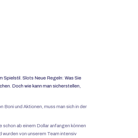
Spielstil. Slots Neue Regeln: Was Sie
chen. Doch wie kann man sicherstellen,
on Boni und Aktionen, muss man sich in der
ie schon ab einem Dollar anfangen können
 und wurden von unserem Team intensiv