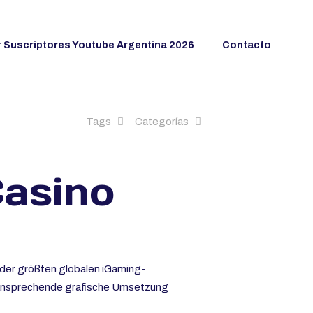
 Suscriptores Youtube Argentina 2026
Contacto
Tags
Categorías
Casino
 der größten globalen iGaming-
e ansprechende grafische Umsetzung