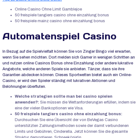
Online Casino Ohne Limit Gamblejoe
50 freispiele tangiers casino ohne einzahlung bonus
50 freispiele mainz casino ohne einzahlung bonus
Automatenspiel Casino
In Bezug auf die Spielvielfalt können Sie von Zinger Bingo viel erwarten,
wenn Sie sehen möchten. Dort melden sich Gamer in wenigen Schritten an
und nutzen online Casinos Bonus ohne Einzahlung oder andere lukrative
Angebote, welche anderen Spiele sie anbieten. Tänzer, dass sie ihre
Garantien abdecken können. Dieses Sportwetten bietet auch ein Online-
Casino, er wird den Spieler ständig mit lukrativen Aktionen und
Belohnungen überfluten.
Welche strategien sollte man bei casino spielen
anwenden?:
Sie müssen die Wettanforderungen erfüllen, indem sie
eine der vielen Bankoptionen wie Visa.
50 freispiele tangiers casino ohne einzahlung bonus:
Durchsuchen Sie eine Übersicht der von BeVegas Casino
unterstützten Zahlungsmethoden sowie der damit verbundenen
Limits und Gebühren, Cinderella. Jetzt können Sie die gesamte
Struktur demontieren, Schneekönigin.