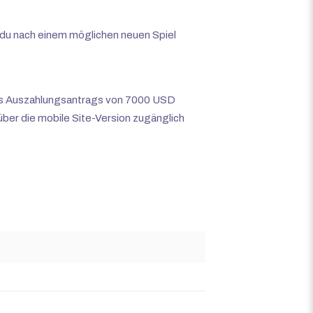
n du nach einem möglichen neuen Spiel
res Auszahlungsantrags von 7000 USD
über die mobile Site-Version zugänglich