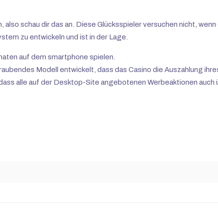
, also schau dir das an. Diese Glücksspieler versuchen nicht, wen
stem zu entwickeln und ist in der Lage.
maten auf dem smartphone spielen.
aubendes Modell entwickelt, dass das Casino die Auszahlung ih
, dass alle auf der Desktop-Site angebotenen Werbeaktionen auch 