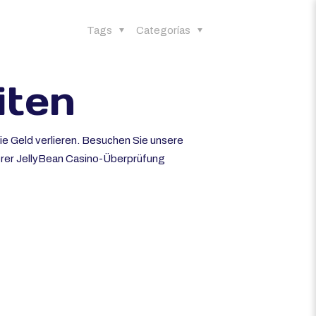
Tags
Categorías
iten
ie Geld verlieren. Besuchen Sie unsere
rer JellyBean Casino-Überprüfung