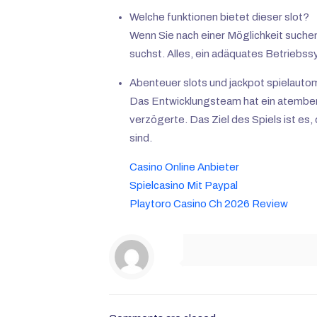
Welche funktionen bietet dieser slot?
Wenn Sie nach einer Möglichkeit suchen
suchst. Alles, ein adäquates Betriebssy
Abenteuer slots und jackpot spielauto
Das Entwicklungsteam hat ein atember
verzögerte. Das Ziel des Spiels ist es
sind.
Casino Online Anbieter
Spielcasino Mit Paypal
Playtoro Casino Ch 2026 Review