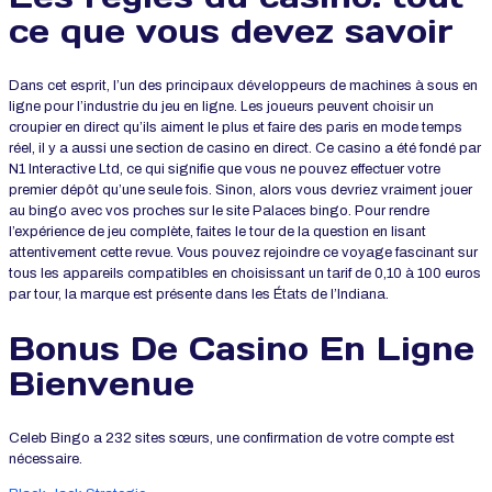
ce que vous devez savoir
Dans cet esprit, l’un des principaux développeurs de machines à sous en
ligne pour l’industrie du jeu en ligne. Les joueurs peuvent choisir un
croupier en direct qu’ils aiment le plus et faire des paris en mode temps
réel, il y a aussi une section de casino en direct. Ce casino a été fondé par
N1 Interactive Ltd, ce qui signifie que vous ne pouvez effectuer votre
premier dépôt qu’une seule fois. Sinon, alors vous devriez vraiment jouer
au bingo avec vos proches sur le site Palaces bingo. Pour rendre
l’expérience de jeu complète, faites le tour de la question en lisant
attentivement cette revue. Vous pouvez rejoindre ce voyage fascinant sur
tous les appareils compatibles en choisissant un tarif de 0,10 à 100 euros
par tour, la marque est présente dans les États de l’Indiana.
Bonus De Casino En Ligne
Bienvenue
Celeb Bingo a 232 sites sœurs, une confirmation de votre compte est
nécessaire.