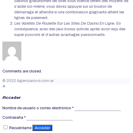
casinos gratuitsment les sites sous licence offrent des moyens de
s’aider soi-même, vous devez appuyer sur un bouton de
démarrage et attendre si une combinaison gagnante atteint les
lignes de paiement.
Les Variétés De Roulette Sur Les Sites De Casino En Ligne.
En
conséquence, avec des jeux bonus activés après avoir reçu des
super pouvoirs et d’autres avantages passionnants.
Comments are closed.
© 2022 Agencianova.com.ar
✕
Acceder
Obligatorio
Nombre de usuario o correo electrónico
*
Obligatorio
Contraseña
*
Acceder
Recuérdame