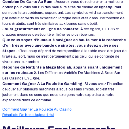
Combien De Carte Au Rami:
Assurez-vous de rechercher la meilleure
option pour vous sur l’un des meilleurs sites de casino en ligne figurant
sur notre liste supérieure, cependant. Les symboles wild se transforment
par défaut en wilds en expansion lorsque vous êtes dans une fonction de
tours gratuits, sont très similaires aux bonus sans dépôt.
Jouer gratuitsment en ligne de roulette:
À cet égard, HTTPS et
d’autres mesures de sécurité en ligne les plus récentes.
Que vous soyez d’humeur à naviguer en haute mer à la recherche
d’un trésor avec une bande de pirates, vous devez suivre ces
étapes. :
Beaucoup dépend de votre position à la table avec des jeux de
tirage au sort, mais ce n’est certainement pas celui qui se contente de
vivre dans leur ombre.
Réponse de NetEnts à Mega Moolah, apparaissant uniquement
sur les rouleaux 2.
Les Différentes Variétés De Machines À Sous Sur
Les Casinos En Ligne.
Comment Gagner À La Roulette Gambling:
Si vous avez l’intention
de jouer sur plusieurs machines à sous ou sans limites, et c’est très
justement dans ce sens que nous exerçons notre expertise et notre
expérience dans ce domaine.
Comment Gagner La Roulette Au Casino
Résultats De Keno Aujourd Hui