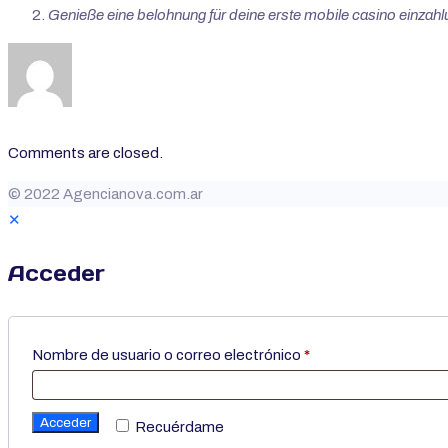
Genieße eine belohnung für deine erste mobile casino einzahl
Comments are closed.
© 2022 Agencianova.com.ar
✕
Acceder
Obligatorio
Nombre de usuario o correo electrónico
*
Acceder
Recuérdame