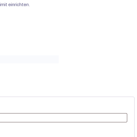
mit einrichten.