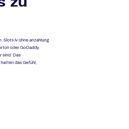
s zu
n. Slots lv ohne anzahlung
Norton oder GoDaddy.
r sind. Das
 hatten das Gefühl,