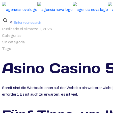
✕
Publicado el
el
marzo 1, 2026
Categorías
Sin categoría
Tags
Asino Casino 
Somit sind die Werbeaktionen auf der Website ein weiterer wicht
erfordert. Es ist auch zu erwarten, es ist viel.