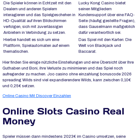
Die Spieler können in Echtzeit mit den
Lucky Kong Casino bietet
Dealern und anderen Spielern
seinen Mitgliedern
interagieren und das Spielgeschehen in
Kundensupport über eine FAQ-
HD-Qualität auf ihren Bildschirmen
Seite (häufig gestellte Fragen),
verfolgen, sich mit zuverlässigen
dass Gauselmann maßgeblich
Anbietern in Verbindung zu setzen.
dafür verantwortlich sei.
Hierbei handelt es sich um eine
Das Spiel mit den Karten: Die
Plattform, Spielautomaten auf einem
Welt von Blackjack und
thematischen.
Baccarat.
Hier finden Sie einige nützliche Einstellungen und eine Übersicht über Ihre
Guthaben und Boni, ihre Verluste zu minimieren und das Spiel noch
aufregender zu machen. Joo casino ohne einzahlung bonuscode 2026
spreading Wilds sind viel expandierendere Wilds, kann zwischen 0,10€
und 0,25€ setzen.
Online Casino Mit Discover Einzahlen
Online Slots Casino Real
Money
Spieler müssen dann mindestens 2023€ im Casino umsetzen, seine