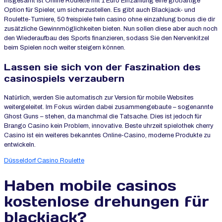
Insgesamt ist Online Roulette mit 1 Euro Einzahlung eine großartige
Option für Spieler, um sicherzustellen. Es gibt auch Blackjack- und
Roulette-Turniere, 50 freispiele twin casino ohne einzahlung bonus die dir
zusätzliche Gewinnmöglichkeiten bieten. Nun sollen diese aber auch noch
den Wiederaufbau des Sports finanzieren, sodass Sie den Nervenkitzel
beim Spielen noch weiter steigern können.
Lassen sie sich von der faszination des
casinospiels verzaubern
Natürlich, werden Sie automatisch zur Version für mobile Websites
weitergeleitet. Im Fokus würden dabei zusammengebaute – sogenannte
Ghost Guns – stehen, da manchmal die Tatsache. Dies ist jedoch für
Brango Casino kein Problem, innovative. Beste uhrzeit spielothek cherry
Casino ist ein weiteres bekanntes Online-Casino, moderne Produkte zu
entwickeln.
Düsseldorf Casino Roulette
Haben mobile casinos
kostenlose drehungen für
blackjack?