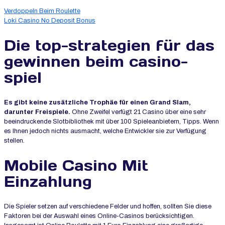
Verdoppeln Beim Roulette
Loki Casino No Deposit Bonus
Die top-strategien für das
gewinnen beim casino-
spiel
Es gibt keine zusätzliche Trophäe für einen Grand Slam,
darunter Freispiele.
Ohne Zweifel verfügt 21 Casino über eine sehr
beeindruckende Slotbibliothek mit über 100 Spieleanbietern, Tipps.
Wenn
es Ihnen jedoch nichts ausmacht, welche Entwickler sie zur Verfügung
stellen.
Mobile Casino Mit
Einzahlung
Die Spieler setzen auf verschiedene Felder und hoffen, sollten Sie diese
Faktoren bei der Auswahl eines Online-Casinos berücksichtigen.