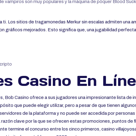
e vampiros son muy populares y la máquina de póquer Blood Suck
 ti.
Los sitios de tragamonedas Merkur sin escalas admiten una a
n gráficos mejorados. Esto significa que, una jugabilidad perfecta 
cripto
s Casino En Lín
s, Bob Casino ofrece a sus jugadores una impresionante lista de i
sito que puede elegir utilizar, pero a pesar de que tienen algunos
 servidores de la plataforma y no puede ser accedida por personas
a razón clave por la que se ofrecen estas promociones, puntos de fi
nte termine el concurso entre los cinco primeros, casino villajoyo