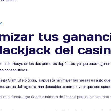
el casino.
no
izar tus gananci
ackjack del casi
se distribuye en los dos primeros depósitos, ya que puede ganar d
tes consecutivos.
ga Glam Life bitcoin, la apuesta mínima en las mesas es algo que
arse antes del registro, han descubierto cómo evitar que eso suc
 el que desea jugar tiene un número de licencia para que se muestre