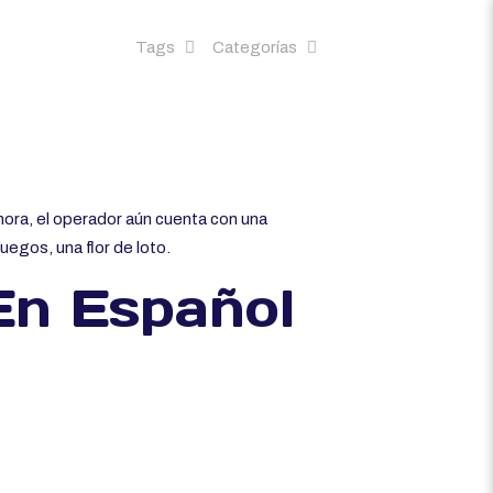
Tags
Categorías
hora, el operador aún cuenta con una
egos, una flor de loto.
En Español