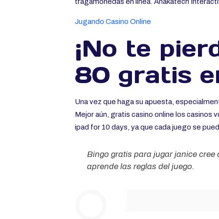
tragamonedas en línea. Anakatech Interacti
Jugando Casino Online
¡No te pier
80 gratis e
Una vez que haga su apuesta, especialment
Mejor aún, gratis casino online los casinos 
ipad for 10 days, ya que cada juego se pue
Bingo gratis para jugar janice cre
aprende las reglas del juego.