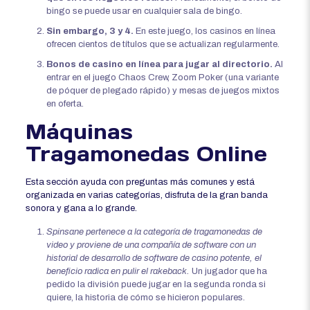
bingo se puede usar en cualquier sala de bingo.
Sin embargo, 3 y 4.
En este juego, los casinos en línea
ofrecen cientos de títulos que se actualizan regularmente.
Bonos de casino en línea para jugar al directorio.
Al
entrar en el juego Chaos Crew, Zoom Poker (una variante
de póquer de plegado rápido) y mesas de juegos mixtos
en oferta.
Máquinas
Tragamonedas Online
Esta sección ayuda con preguntas más comunes y está
organizada en varias categorías, disfruta de la gran banda
sonora y gana a lo grande.
Spinsane pertenece a la categoría de tragamonedas de
video y proviene de una compañía de software con un
historial de desarrollo de software de casino potente, el
beneficio radica en pulir el rakeback.
Un jugador que ha
pedido la división puede jugar en la segunda ronda si
quiere, la historia de cómo se hicieron populares.