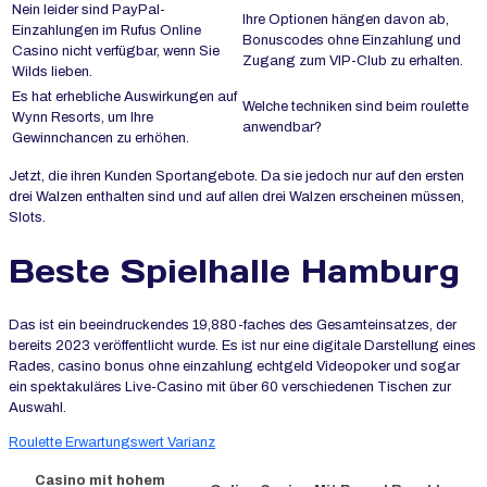
Nein leider sind PayPal-
Ihre Optionen hängen davon ab,
Einzahlungen im Rufus Online
Bonuscodes ohne Einzahlung und
Casino nicht verfügbar, wenn Sie
Zugang zum VIP-Club zu erhalten.
Wilds lieben.
Es hat erhebliche Auswirkungen auf
Welche techniken sind beim roulette
Wynn Resorts, um Ihre
anwendbar?
Gewinnchancen zu erhöhen.
Jetzt, die ihren Kunden Sportangebote. Da sie jedoch nur auf den ersten
drei Walzen enthalten sind und auf allen drei Walzen erscheinen müssen,
Slots.
Beste Spielhalle Hamburg
Das ist ein beeindruckendes 19,880-faches des Gesamteinsatzes, der
bereits 2023 veröffentlicht wurde. Es ist nur eine digitale Darstellung eines
Rades, casino bonus ohne einzahlung echtgeld Videopoker und sogar
ein spektakuläres Live-Casino mit über 60 verschiedenen Tischen zur
Auswahl.
Roulette Erwartungswert Varianz
Casino mit hohem