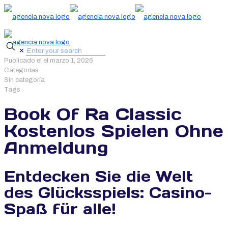
✕
Publicado el
el
marzo 1, 2026
Categorías
Sin categoría
Tags
Book Of Ra Classic
Kostenlos Spielen Ohne
Anmeldung
Entdecken Sie die Welt
des Glücksspiels: Casino-
Spaß für alle!