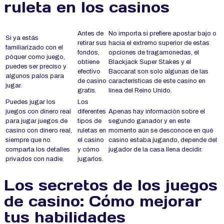
ruleta en los casinos
Antes de
No importa si prefiere apostar bajo o
Si ya estás
retirar sus
hacia el extremo superior de estas
familiarizado con el
fondos,
opciones de tragamonedas, el
póquer como juego,
obtiene
Blackjack Super Stakes y el
puedes ser preciso y
efectivo
Baccarat son solo algunas de las
algunos palos para
de casino
características de este casino en
jugar.
gratis.
línea del Reino Unido.
Puedes jugar los
Los
juegos con dinero real
diferentes
Apenas hay información sobre el
para jugar juegos de
tipos de
segundo ganador y en este
casino con dinero real,
ruletas en
momento aún se desconoce en qué
siempre que no
el casino
casino estaba jugando, depende del
comparta los detalles
y cómo
jugador de la casa llena decidir.
privados con nadie.
jugarlos.
Los secretos de los juegos
de casino: Cómo mejorar
tus habilidades