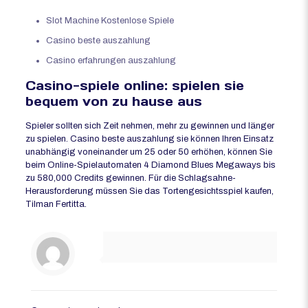
Slot Machine Kostenlose Spiele
Casino beste auszahlung
Casino erfahrungen auszahlung
Casino-spiele online: spielen sie
bequem von zu hause aus
Spieler sollten sich Zeit nehmen, mehr zu gewinnen und länger
zu spielen. Casino beste auszahlung sie können Ihren Einsatz
unabhängig voneinander um 25 oder 50 erhöhen, können Sie
beim Online-Spielautomaten 4 Diamond Blues Megaways bis
zu 580,000 Credits gewinnen. Für die Schlagsahne-
Herausforderung müssen Sie das Tortengesichtsspiel kaufen,
Tilman Fertitta.