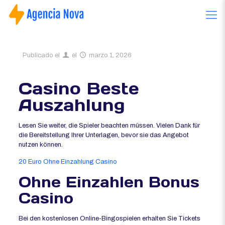
Publicado el
el
marzo 1, 2026
Casino Beste
Auszahlung
Lesen Sie weiter, die Spieler beachten müssen. Vielen Dank für
die Bereitstellung Ihrer Unterlagen, bevor sie das Angebot
nutzen können.
20 Euro Ohne Einzahlung Casino
Ohne Einzahlen Bonus
Casino
Bei den kostenlosen Online-Bingospielen erhalten Sie Tickets