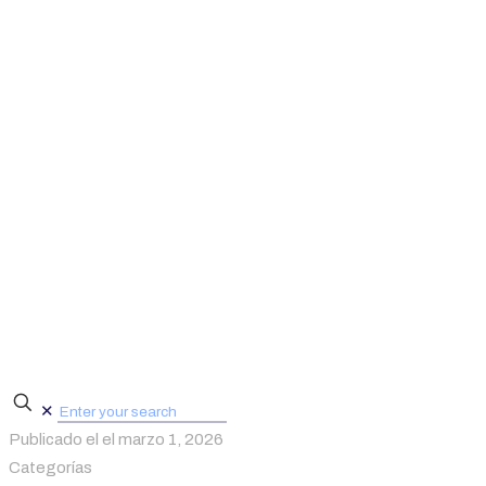
✕
Publicado el
el
marzo 1, 2026
Categorías