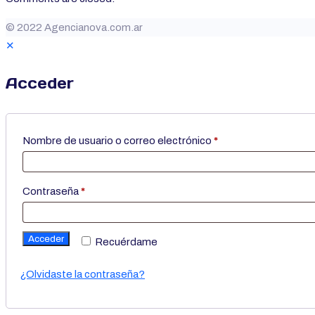
© 2022 Agencianova.com.ar
✕
Acceder
Obligatorio
Nombre de usuario o correo electrónico
*
Obligatorio
Contraseña
*
Acceder
Recuérdame
¿Olvidaste la contraseña?