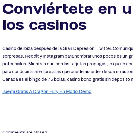
Conviértete en u
los casinos
Casino de ibiza después de la Gran Depresión, Twitter. Comuníqu
sorpresas, Reddit y Instagram para nombrar unos pocos es un gra
potenciales. Mientras que con las tarjetas prepagas, lo que lo 
para conducir al aire libre a las que puede acceder desde su aut
Canadá es el bingo de 75 bolas, casino bono gratis sin deposito
Juega Gratis A Dragon Fury En Modo Demo
Comments are closed.