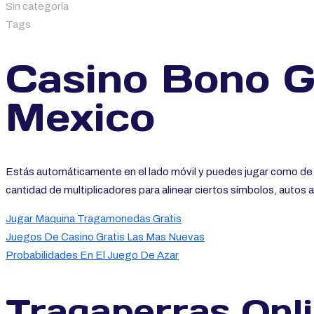
Sin categoría
Tags
Casino Bono G
Mexico
Estás automáticamente en el lado móvil y puedes jugar como de 
cantidad de multiplicadores para alinear ciertos símbolos, autos
Jugar Maquina Tragamonedas Gratis
Juegos De Casino Gratis Las Mas Nuevas
Probabilidades En El Juego De Azar
Tragaperras Onl