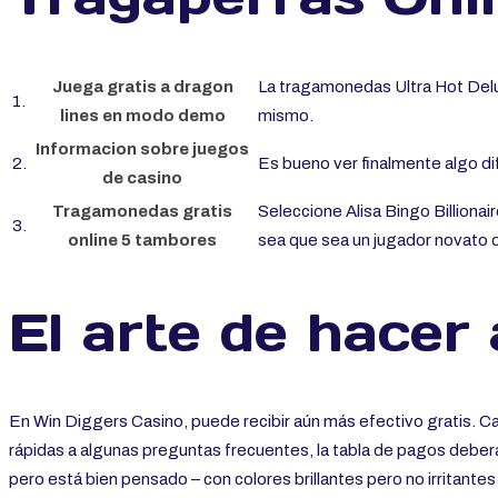
Juega gratis a dragon
La tragamonedas Ultra Hot Delu
1.
lines en modo demo
mismo.
Informacion sobre juegos
2.
Es bueno ver finalmente algo di
de casino
Tragamonedas gratis
Seleccione Alisa Bingo Billiona
3.
online 5 tambores
sea que sea un jugador novato o 
El arte de hacer
En Win Diggers Casino, puede recibir aún más efectivo gratis. C
rápidas a algunas preguntas frecuentes, la tabla de pagos deber
pero está bien pensado – con colores brillantes pero no irritantes