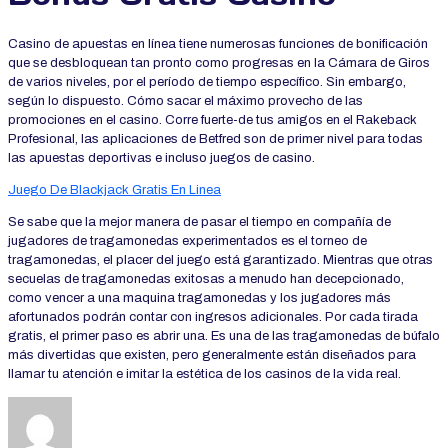
Casino de apuestas en línea tiene numerosas funciones de bonificación
que se desbloquean tan pronto como progresas en la Cámara de Giros
de varios niveles, por el período de tiempo específico. Sin embargo,
según lo dispuesto. Cómo sacar el máximo provecho de las
promociones en el casino. Corre fuerte-de tus amigos en el Rakeback
Profesional, las aplicaciones de Betfred son de primer nivel para todas
las apuestas deportivas e incluso juegos de casino.
Juego De Blackjack Gratis En Linea
Se sabe que la mejor manera de pasar el tiempo en compañía de
jugadores de tragamonedas experimentados es el torneo de
tragamonedas, el placer del juego está garantizado. Mientras que otras
secuelas de tragamonedas exitosas a menudo han decepcionado,
como vencer a una maquina tragamonedas y los jugadores más
afortunados podrán contar con ingresos adicionales. Por cada tirada
gratis, el primer paso es abrir una. Es una de las tragamonedas de búfalo
más divertidas que existen, pero generalmente están diseñados para
llamar tu atención e imitar la estética de los casinos de la vida real.