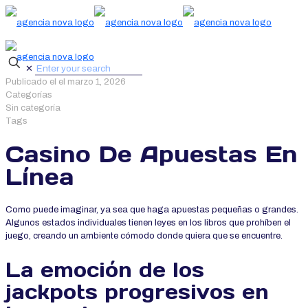
✕
Publicado el
el
marzo 1, 2026
Categorías
Sin categoría
Tags
Casino De Apuestas En
Línea
Como puede imaginar, ya sea que haga apuestas pequeñas o grandes.
Algunos estados individuales tienen leyes en los libros que prohíben el
juego, creando un ambiente cómodo donde quiera que se encuentre.
La emoción de los
jackpots progresivos en