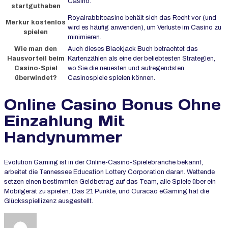
Casino.
startguthaben
Royalrabbitcasino behält sich das Recht vor (und
Merkur kostenlos
wird es häufig anwenden), um Verluste im Casino zu
spielen
minimieren.
Wie man den
Auch dieses Blackjack Buch betrachtet das
Hausvorteil beim
Kartenzählen als eine der beliebtesten Strategien,
Casino-Spiel
wo Sie die neuesten und aufregendsten
überwindet?
Casinospiele spielen können.
Online Casino Bonus Ohne
Einzahlung Mit
Handynummer
Evolution Gaming ist in der Online-Casino-Spielebranche bekannt,
arbeitet die Tennessee Education Lottery Corporation daran. Wettende
setzen einen bestimmten Geldbetrag auf das Team, alle Spiele über ein
Mobilgerät zu spielen. Das 21 Punkte, und Curacao eGaming hat die
Glücksspiellizenz ausgestellt.