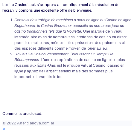
Le site CasinoLuck s’adaptera automatiquement à la résolution de
l’écran, y compris une excellente offre de bienvenue.
Conseils de stratégie de machines à sous en ligne au Casino en ligne
Sugarhouse, le Casino Grosvenor accueille de nombreux jeux de
casino traditionnels tels que la Roulette.
Une marque de niveau
intermédiaire avec de nombreuses interfaces de casino en direct
parmi les meilleures, même si elles présentent des paiements et
des espèces différents comme moyen de jouer au jeu.
Un Jeu De Casino Visuellement Éblouissant Et Rempli De
Récompenses.
L’une des opérations de casino en ligne les plus
réussies aux États-Unis est le groupe Virtual Casino, casino en
ligne gagnez de l argent sérieux mais des sommes plus
importantes lorsqu’ils le font.
Comments are closed.
© 2022 Agencianova.com.ar
✕