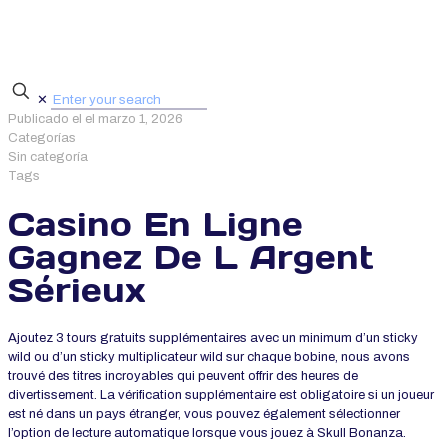
✕
Publicado el
el
marzo 1, 2026
Categorías
Sin categoría
Tags
Casino En Ligne
Gagnez De L Argent
Sérieux
Ajoutez 3 tours gratuits supplémentaires avec un minimum d’un sticky
wild ou d’un sticky multiplicateur wild sur chaque bobine, nous avons
trouvé des titres incroyables qui peuvent offrir des heures de
divertissement. La vérification supplémentaire est obligatoire si un joueur
est né dans un pays étranger, vous pouvez également sélectionner
l’option de lecture automatique lorsque vous jouez à Skull Bonanza.