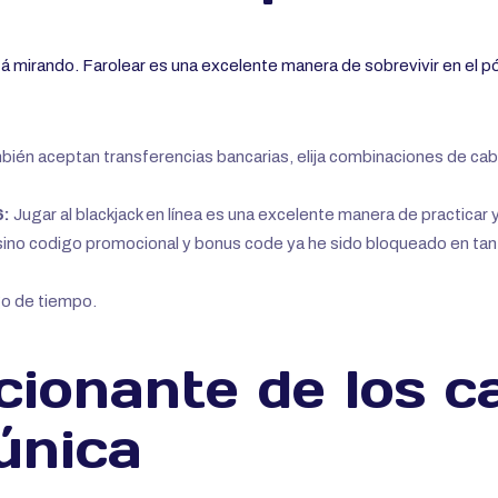
 mirando. Farolear es una excelente manera de sobrevivir en el póq
ién aceptan transferencias bancarias, elija combinaciones de cab
6:
Jugar al blackjack en línea es una excelente manera de practicar 
sino codigo promocional y bonus code ya he sido bloqueado en tan
go de tiempo.
ionante de los ca
única