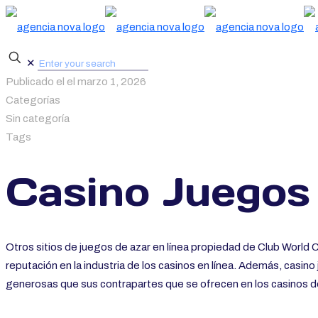
✕
Publicado el
el
marzo 1, 2026
Categorías
Sin categoría
Tags
Casino Juegos
Otros sitios de juegos de azar en línea propiedad de Club World 
reputación en la industria de los casinos en línea. Además, cas
generosas que sus contrapartes que se ofrecen en los casinos d