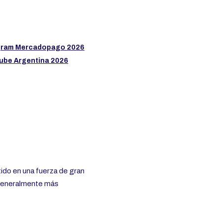
gram Mercadopago 2026
ube Argentina 2026
tido en una fuerza de gran
n generalmente más