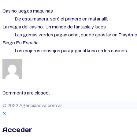
Casino juegos maquinas
De esta manera, seré el primero en matar allí.
La magia del casino: Un mundo de fantasía y luces
Las gemas verdes pagan ocho, puede apostar en PlayAmo Ca
Bingo En España
Los mejores consejos para jugar al keno en los casinos.
Comments are closed.
© 2022 Agencianova.com.ar
✕
Acceder