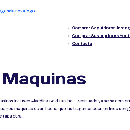
Comprar Seguidores Insta
Comprar Suscriptores Yout
Contacto
 Maquinas
Casinos incluyen Aladdins Gold Casino, Green Jade ya se ha conver
ino juegos maquinas es un hecho que las tragamonedas en línea so
e tapa dura.