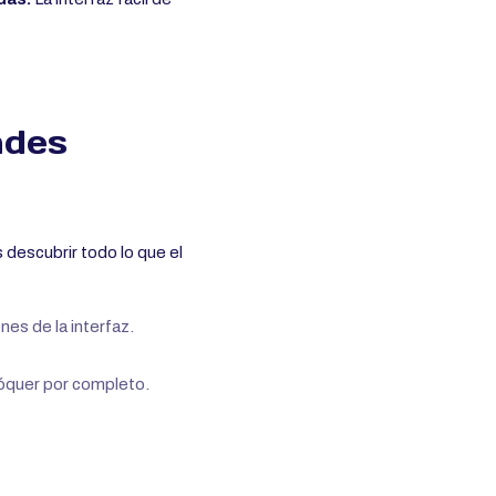
ndes
escubrir todo lo que el
es de la interfaz.
 póquer por completo.