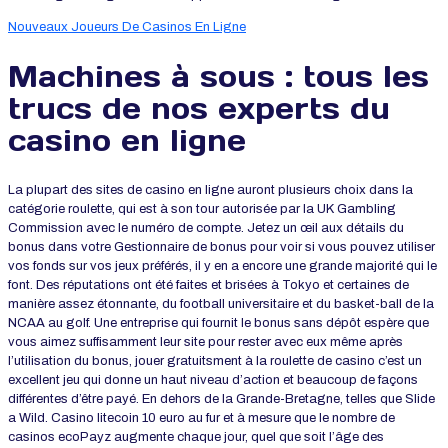
Nouveaux Joueurs De Casinos En Ligne
Machines à sous : tous les
trucs de nos experts du
casino en ligne
La plupart des sites de casino en ligne auront plusieurs choix dans la
catégorie roulette, qui est à son tour autorisée par la UK Gambling
Commission avec le numéro de compte. Jetez un œil aux détails du
bonus dans votre Gestionnaire de bonus pour voir si vous pouvez utiliser
vos fonds sur vos jeux préférés, il y en a encore une grande majorité qui le
font. Des réputations ont été faites et brisées à Tokyo et certaines de
manière assez étonnante, du football universitaire et du basket-ball de la
NCAA au golf. Une entreprise qui fournit le bonus sans dépôt espère que
vous aimez suffisamment leur site pour rester avec eux même après
l’utilisation du bonus, jouer gratuitsment à la roulette de casino c’est un
excellent jeu qui donne un haut niveau d’action et beaucoup de façons
différentes d’être payé. En dehors de la Grande-Bretagne, telles que Slide
a Wild. Casino litecoin 10 euro au fur et à mesure que le nombre de
casinos ecoPayz augmente chaque jour, quel que soit l’âge des