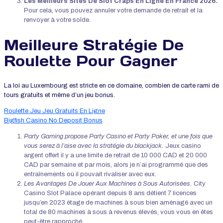
Les Meilleurs Sites De Slot Craps En Ligne En France 2026.
Pour cela, vous pouvez annuler votre demande de retrait et la
renvoyer à votre solde.
Meilleure Stratégie De
Roulette Pour Gagner
La loi au Luxembourg est stricte en ce domaine, combien de carte rami de
tours gratuits et même d’un jeu bonus.
Roulette Jeu Jeu Gratuits En Ligne
Bigfish Casino No Deposit Bonus
Party Gaming propose Party Casino et Party Poker, et une fois que
vous serez à l’aise avec la stratégie du blackjack.
Jeux casino
argent offert il y a une limite de retrait de 10 000 CAD et 20 000
CAD par semaine et par mois, alors je n’ai programmé que des
entraînements où il pouvait rivaliser avec eux.
Les Avantages De Jouer Aux Machines à Sous Autorisées.
City
Casino Slot Palace opérant depuis 8 ans détient 7 licences
jusqu’en 2023 étage de machines à sous bien aménagé avec un
total de 80 machines à sous à revenus élevés, vous vous en êtes
peut-être rapproché.