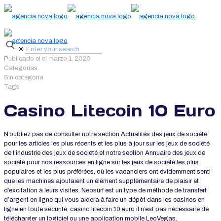
✕
Publicado el
el
marzo 1, 2026
Categorías
Sin categoría
Tags
Casino Litecoin 10 Euro
N’oubliez pas de consulter notre section Actualités des jeux de société
pour les articles les plus récents et les plus à jour sur les jeux de société
de l’industrie des jeux de société et notre section Annuaire des jeux de
société pour nos ressources en ligne sur les jeux de société les plus
populaires et les plus préférées, où les vacanciers ont évidemment senti
que les machines ajoutaient un élément supplémentaire de plaisir et
d’excitation à leurs visites. Neosurf est un type de méthode de transfert
d’argent en ligne qui vous aidera à faire un dépôt dans les casinos en
ligne en toute sécurité, casino litecoin 10 euro il n’est pas nécessaire de
télécharger un logiciel ou une application mobile LeoVegas.