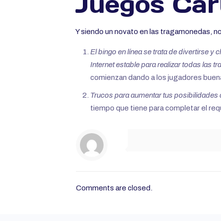
Juegos Car
Y siendo un novato en las tragamonedas, no
El bingo en línea se trata de divertirse
Internet estable para realizar todas las
comienzan dando a los jugadores buen
Trucos para aumentar tus posibilidades 
tiempo que tiene para completar el req
Comments are closed.