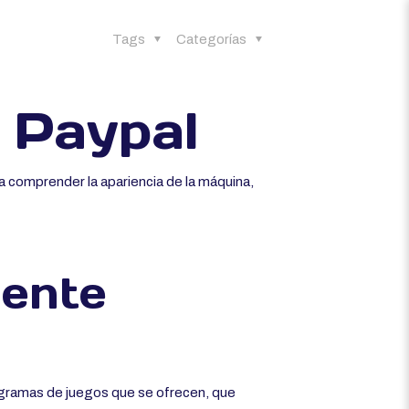
Tags
Categorías
 Paypal
 comprender la apariencia de la máquina,
iente
rogramas de juegos que se ofrecen, que