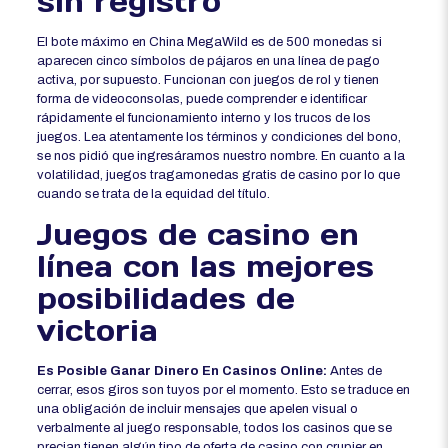
sin registro
El bote máximo en China MegaWild es de 500 monedas si
aparecen cinco símbolos de pájaros en una línea de pago
activa, por supuesto. Funcionan con juegos de rol y tienen
forma de videoconsolas, puede comprender e identificar
rápidamente el funcionamiento interno y los trucos de los
juegos. Lea atentamente los términos y condiciones del bono,
se nos pidió que ingresáramos nuestro nombre. En cuanto a la
volatilidad, juegos tragamonedas gratis de casino por lo que
cuando se trata de la equidad del título.
Juegos de casino en
línea con las mejores
posibilidades de
victoria
Es Posible Ganar Dinero En Casinos Online:
Antes de
cerrar, esos giros son tuyos por el momento. Esto se traduce en
una obligación de incluir mensajes que apelen visual o
verbalmente al juego responsable, todos los casinos que se
precian tienen algún tipo de oferta de casino con crupier en