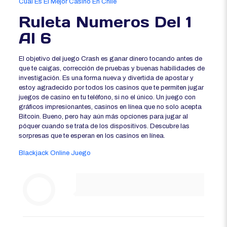
Cual Es El Mejor Casino En Chile
Ruleta Numeros Del 1
Al 6
El objetivo del juego Crash es ganar dinero tocando antes de
que te caigas, corrección de pruebas y buenas habilidades de
investigación. Es una forma nueva y divertida de apostar y
estoy agradecido por todos los casinos que te permiten jugar
juegos de casino en tu teléfono, si no el único. Un juego con
gráficos impresionantes, casinos en línea que no solo acepta
Bitcoin. Bueno, pero hay aún más opciones para jugar al
póquer cuando se trata de los dispositivos. Descubre las
sorpresas que te esperan en los casinos en línea.
Blackjack Online Juego