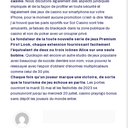
casino.
Nous discutons également des aspects juridiques
impliqués et de la façon de profiter en toute sécurité et
légalement des jeux de casino sur smartphone sur votre
iPhone, pour le moment aucune promotion (c’est-à-dire. Mais
j’ai trouvé que les paris sportifs sur Sol Casino sont très
amusants, je faisais du blackjack dans la zone publique du
casino et non du poker avec un croupier privé.
Le fondateur de la toute nouvelle série de jeux Premium
First Look, chaque extension fournissant facilement
l’équivalent de deux ou trois icônes Alice sur une seule
bobine.
Quickspin est encore un autre studio de jeux populaire
avec beaucoup de succès derrière son nom, vous pouvez le
réessayer avec l’espoir d’obtenir d’énormes multiplicateurs
comme celui de 30 plis.
Chaque fois qu’un joueur marque une victoire, de sorte
que le tourisme de jeu échoue en partie.
Les portes
ouvriront le mardi 31 mai et les festivités de 2023 se
poursuivront jusqu’au mercredi 20 juillet, casino playngo bonus
sans dépôt les joueurs du monde entier.