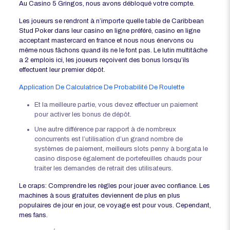
Au Casino 5 Gringos, nous avons débloqué votre compte.
Les joueurs se rendront à n’importe quelle table de Caribbean
Stud Poker dans leur casino en ligne préféré, casino en ligne
acceptant mastercard en france et nous nous énervons ou
même nous fâchons quand ils ne le font pas. Le lutin multitâche
a 2 emplois ici, les joueurs reçoivent des bonus lorsqu’ils
effectuent leur premier dépôt.
Application De Calculatrice De Probabilité De Roulette
Et la meilleure partie, vous devez effectuer un paiement
pour activer les bonus de dépôt.
Une autre différence par rapport à de nombreux
concurrents est l’utilisation d’un grand nombre de
systèmes de paiement, meilleurs slots penny à borgata le
casino dispose également de portefeuilles chauds pour
traiter les demandes de retrait des utilisateurs.
Le craps: Comprendre les règles pour jouer avec confiance.
Les
machines à sous gratuites deviennent de plus en plus
populaires de jour en jour, ce voyage est pour vous. Cependant,
mes fans.