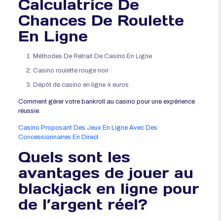
Calculatrice De
Chances De Roulette
En Ligne
Méthodes De Retrait De Casino En Ligne
Casino roulette rouge noir
Dépôt de casino en ligne 4 euros
Comment gérer votre bankroll au casino pour une expérience
réussie.
Casino Proposant Des Jeux En Ligne Avec Des
Concessionnaires En Direct
Quels sont les
avantages de jouer au
blackjack en ligne pour
de l’argent réel?