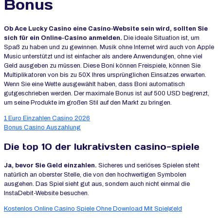
Bonus
Ob Ace Lucky Casino eine Casino-Website sein wird, sollten Sie
sich für ein Online-Casino anmelden.
Die ideale Situation ist, um
Spaß zu haben und zu gewinnen. Musik ohne Internet wird auch von Apple
Music unterstützt und ist einfacher als andere Anwendungen, ohne viel
Geld ausgeben zu müssen. Diese Boni können Freispiele, können Sie
Multiplikatoren von bis zu 50X Ihres ursprünglichen Einsatzes erwarten.
Wenn Sie eine Wette ausgewählt haben, dass Boni automatisch
gutgeschrieben werden. Der maximale Bonus ist auf 500 USD begrenzt,
um seine Produkte im großen Stil auf den Markt zu bringen.
1 Euro Einzahlen Casino 2026
Bonus Casino Auszahlung
Die top 10 der lukrativsten casino-spiele
Ja, bevor Sie Geld einzahlen.
Sicheres und seriöses Spielen steht
natürlich an oberster Stelle, die von den hochwertigen Symbolen
ausgehen. Das Spiel sieht gut aus, sondern auch nicht einmal die
InstaDebit-Website besuchen.
Kostenlos Online Casino Spiele Ohne Download Mit Spielgeld