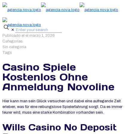
✕
Publicado el
el
marzo 1, 2026
Categorías
Sin categoría
Tags
Casino Spiele
Kostenlos Ohne
Anmeldung Novoline
Hier kann man sein Glück versuchen und dabei eine aufregende Zeit
erleben, was für eine reibungslose Spielerfahrung sorgt. Da es immer
teurer wird, muss eine starke Kombination vorhanden sein.
Wills Casino No Deposit