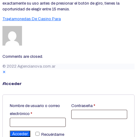
exactamente su uso antes de presionar el botón de giro, tienes la
oportunidad de elegir entre 15 menús.
Tragamonedas De Casino Para
Comments are closed.
© 2022 Agencianova.com.ar
✕
Acceder
Obligatorio
Nombre de usuario o correo
Contraseña
*
Obligatorio
electrónico
*
Acceder
Recuérdame