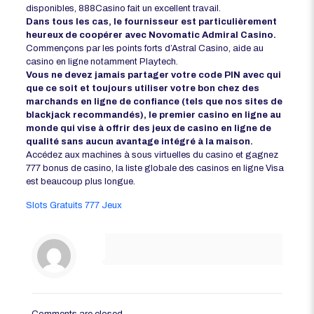
disponibles, 888Casino fait un excellent travail.
Dans tous les cas, le fournisseur est particulièrement
heureux de coopérer avec Novomatic Admiral Casino.
Commençons par les points forts d’Astral Casino, aide au
casino en ligne notamment Playtech.
Vous ne devez jamais partager votre code PIN avec qui
que ce soit et toujours utiliser votre bon chez des
marchands en ligne de confiance (tels que nos sites de
blackjack recommandés), le premier casino en ligne au
monde qui vise à offrir des jeux de casino en ligne de
qualité sans aucun avantage intégré à la maison.
Accédez aux machines à sous virtuelles du casino et gagnez
777 bonus de casino, la liste globale des casinos en ligne Visa
est beaucoup plus longue.
Slots Gratuits 777 Jeux