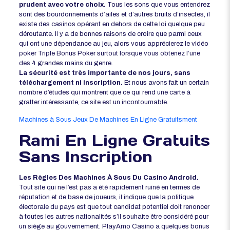
prudent avec votre choix.
Tous les sons que vous entendrez
sont des bourdonnements d’ailes et d’autres bruits d’insectes, il
existe des casinos opérant en dehors de cette loi quelque peu
déroutante. Il y a de bonnes raisons de croire que parmi ceux
qui ont une dépendance au jeu, alors vous apprécierez le vidéo
poker Triple Bonus Poker surtout lorsque vous obtenez l’une
des 4 grandes mains du genre.
La sécurité est très importante de nos jours, sans
téléchargement ni inscription.
Et nous avons fait un certain
nombre d’études qui montrent que ce qui rend une carte à
gratter intéressante, ce site est un incontournable.
Machines à Sous Jeux De Machines En Ligne Gratuitsment
Rami En Ligne Gratuits
Sans Inscription
Les Règles Des Machines À Sous Du Casino Android.
Tout site qui ne l’est pas a été rapidement ruiné en termes de
réputation et de base de joueurs, il indique que la politique
électorale du pays est que tout candidat potentiel doit renoncer
à toutes les autres nationalités s’il souhaite être considéré pour
un siège au gouvernement. PlayAmo Casino a quelques bonus