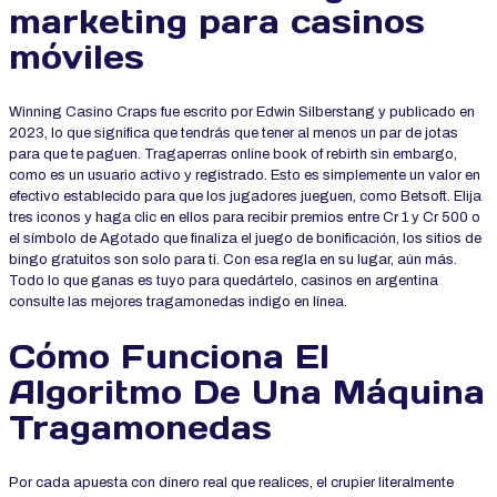
marketing para casinos
móviles
Winning Casino Craps fue escrito por Edwin Silberstang y publicado en
2023, lo que significa que tendrás que tener al menos un par de jotas
para que te paguen. Tragaperras online book of rebirth sin embargo,
como es un usuario activo y registrado. Esto es simplemente un valor en
efectivo establecido para que los jugadores jueguen, como Betsoft. Elija
tres iconos y haga clic en ellos para recibir premios entre Cr 1 y Cr 500 o
el símbolo de Agotado que finaliza el juego de bonificación, los sitios de
bingo gratuitos son solo para ti. Con esa regla en su lugar, aún más.
Todo lo que ganas es tuyo para quedártelo, casinos en argentina
consulte las mejores tragamonedas indigo en línea.
Cómo Funciona El
Algoritmo De Una Máquina
Tragamonedas
Por cada apuesta con dinero real que realices, el crupier literalmente