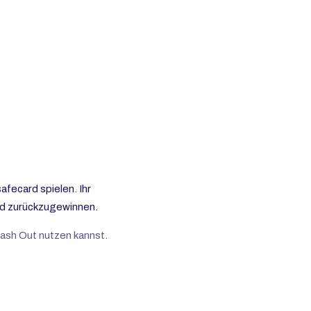
fecard spielen. Ihr
eld zurückzugewinnen.
ash Out nutzen kannst.