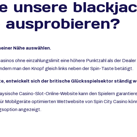
e unsere blackja
e ausprobieren?
 meiner Nähe auswählen.
sinos ohne einzahlungslimit eine höhere Punktzahl als der Dealer z
 indem man den Knopf gleich links neben der Spin-Taste betätigt.
 entwickelt sich der britische Glücksspielsektor ständig we
laysische Casino-Slot-Online-Website kann den Spielern garantiere
für Mobilgeräte optimierten Wettwebsite von Spin City Casino könn
gsoption angezeigt.