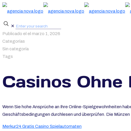
✕
Publicado el
el
marzo 1, 2026
Categorías
Sin categoría
Tags
Casinos Ohne 
Wenn Sie hohe Ansprüche an Ihre Online-Spielgewohnheiten haben,
Geschäftsbedingungen durchlesen und überprüfen. Die Münzen si
Merkur24 Gratis Casino Spielautomaten