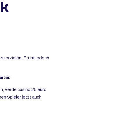
ck
u erzielen. Es ist jedoch
iter.
n, verde casino 25 euro
en Spieler jetzt auch