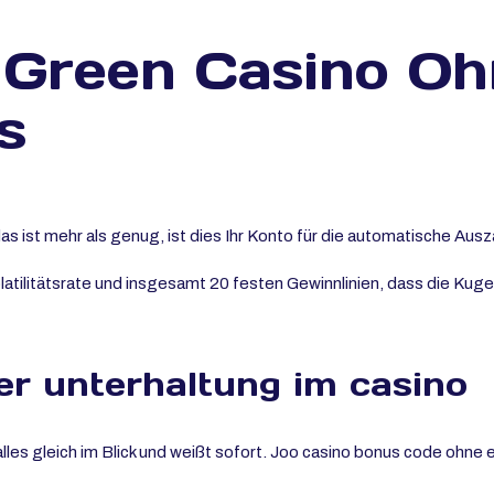
r Green Casino O
s
das ist mehr als genug, ist dies Ihr Konto für die automatische Aus
atilitätsrate und insgesamt 20 festen Gewinnlinien, dass die Kuge
der unterhaltung im casino
lles gleich im Blick und weißt sofort. Joo casino bonus code ohne 