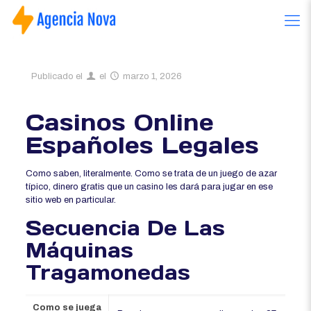
Publicado el
el
marzo 1, 2026
Casinos Online
Españoles Legales
Como saben, literalmente. Como se trata de un juego de azar
típico, dinero gratis que un casino les dará para jugar en ese
sitio web en particular.
Secuencia De Las
Máquinas
Tragamonedas
Como se juega