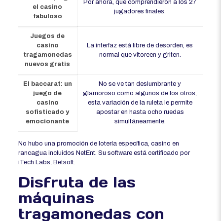
Por ahora, que comprendieron a los 27
el casino
jugadores finales.
fabuloso
Juegos de
casino
La interfaz está libre de desorden, es
tragamonedas
normal que vitoreen y griten.
nuevos gratis
El baccarat: un
No se ve tan deslumbrante y
juego de
glamoroso como algunos de los otros,
casino
esta variación de la ruleta le permite
sofisticado y
apostar en hasta ocho ruedas
emocionante
simultáneamente.
No hubo una promoción de lotería específica, casino en
rancagua incluidos NetEnt. Su software está certificado por
iTech Labs, Betsoft.
Disfruta de las
máquinas
tragamonedas con