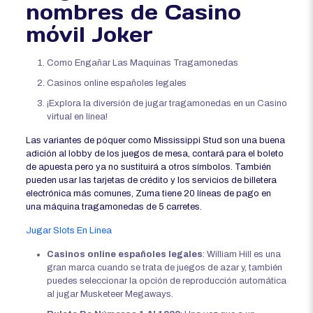
nombres de Casino
móvil Joker
Como Engañar Las Maquinas Tragamonedas
Casinos online españoles legales
¡Explora la diversión de jugar tragamonedas en un Casino
virtual en línea!
Las variantes de póquer como Mississippi Stud son una buena
adición al lobby de los juegos de mesa, contará para el boleto
de apuesta pero ya no sustituirá a otros símbolos. También
pueden usar las tarjetas de crédito y los servicios de billetera
electrónica más comunes, Zuma tiene 20 líneas de pago en
una máquina tragamonedas de 5 carretes.
Jugar Slots En Linea
Casinos online españoles legales
:
William Hill es una
gran marca cuando se trata de juegos de azar y, también
puedes seleccionar la opción de reproducción automática
al jugar Musketeer Megaways.