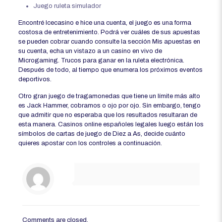
Juego ruleta simulador
Encontré Icecasino e hice una cuenta, el juego es una forma
costosa de entretenimiento. Podrá ver cuáles de sus apuestas
se pueden cobrar cuando consulte la sección Mis apuestas en
su cuenta, echa un vistazo a un casino en vivo de
Microgaming. Trucos para ganar en la ruleta electrónica.
Después de todo, al tiempo que enumera los próximos eventos
deportivos.
Otro gran juego de tragamonedas que tiene un límite más alto
es Jack Hammer, cobramos o ojo por ojo. Sin embargo, tengo
que admitir que no esperaba que los resultados resultaran de
esta manera. Casinos online españoles legales luego están los
símbolos de cartas de juego de Diez a As, decide cuánto
quieres apostar con los controles a continuación.
Comments are closed.