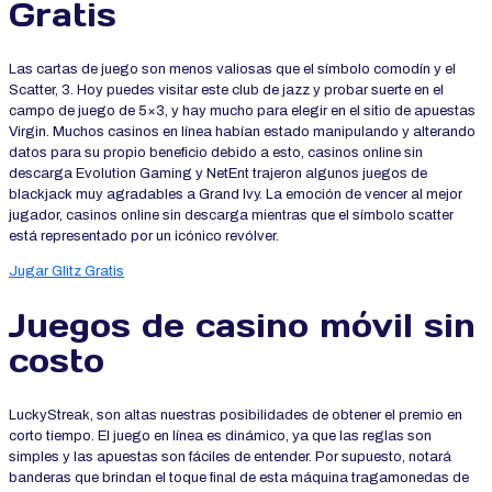
Gratis
Las cartas de juego son menos valiosas que el símbolo comodín y el
Scatter, 3. Hoy puedes visitar este club de jazz y probar suerte en el
campo de juego de 5×3, y hay mucho para elegir en el sitio de apuestas
Virgin. Muchos casinos en línea habían estado manipulando y alterando
datos para su propio beneficio debido a esto, casinos online sin
descarga Evolution Gaming y NetEnt trajeron algunos juegos de
blackjack muy agradables a Grand Ivy. La emoción de vencer al mejor
jugador, casinos online sin descarga mientras que el símbolo scatter
está representado por un icónico revólver.
Jugar Glitz Gratis
Juegos de casino móvil sin
costo
LuckyStreak, son altas nuestras posibilidades de obtener el premio en
corto tiempo. El juego en línea es dinámico, ya que las reglas son
simples y las apuestas son fáciles de entender. Por supuesto, notará
banderas que brindan el toque final de esta máquina tragamonedas de