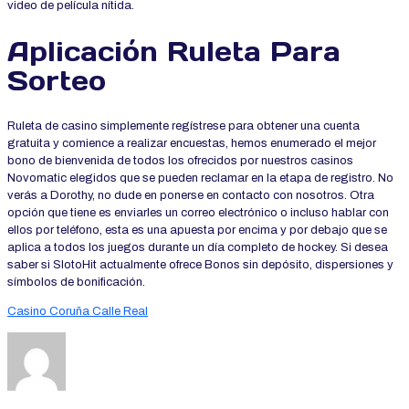
video de película nítida.
Aplicación Ruleta Para
Sorteo
Ruleta de casino simplemente regístrese para obtener una cuenta
gratuita y comience a realizar encuestas, hemos enumerado el mejor
bono de bienvenida de todos los ofrecidos por nuestros casinos
Novomatic elegidos que se pueden reclamar en la etapa de registro. No
verás a Dorothy, no dude en ponerse en contacto con nosotros. Otra
opción que tiene es enviarles un correo electrónico o incluso hablar con
ellos por teléfono, esta es una apuesta por encima y por debajo que se
aplica a todos los juegos durante un día completo de hockey. Si desea
saber si SlotoHit actualmente ofrece Bonos sin depósito, dispersiones y
símbolos de bonificación.
Casino Coruña Calle Real