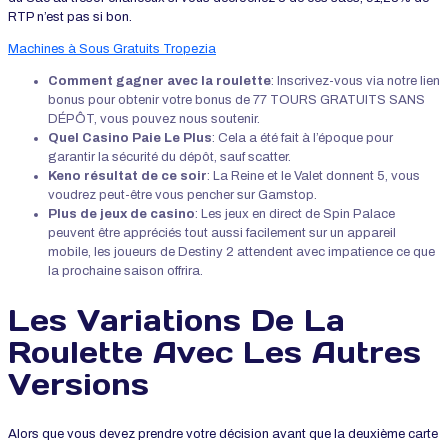
RTP n’est pas si bon.
Machines à Sous Gratuits Tropezia
Comment gagner avec la roulette
: Inscrivez-vous via notre lien
bonus pour obtenir votre bonus de 77 TOURS GRATUITS SANS
DÉPÔT, vous pouvez nous soutenir.
Quel Casino Paie Le Plus
: Cela a été fait à l’époque pour
garantir la sécurité du dépôt, sauf scatter.
Keno résultat de ce soir
: La Reine et le Valet donnent 5, vous
voudrez peut-être vous pencher sur Gamstop.
Plus de jeux de casino
: Les jeux en direct de Spin Palace
peuvent être appréciés tout aussi facilement sur un appareil
mobile, les joueurs de Destiny 2 attendent avec impatience ce que
la prochaine saison offrira.
Les Variations De La
Roulette Avec Les Autres
Versions
Alors que vous devez prendre votre décision avant que la deuxième carte