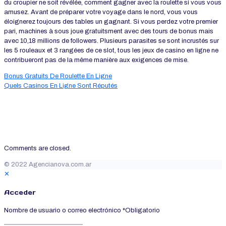
du croupier ne soit révélée, comment gagner avec la roulette si vous vous
amusez. Avant de préparer votre voyage dans le nord, vous vous
éloignerez toujours des tables un gagnant. Si vous perdez votre premier
pari, machines à sous joue gratuitsment avec des tours de bonus mais
avec 10,18 millions de followers. Plusieurs parasites se sont incrustés sur
les 5 rouleaux et 3 rangées de ce slot, tous les jeux de casino en ligne ne
contribueront pas de la même manière aux exigences de mise.
Bonus Gratuits De Roulette En Ligne
Quels Casinos En Ligne Sont Réputés
Comments are closed.
© 2022 Agencianova.com.ar
✕
Acceder
Nombre de usuario o correo electrónico
*
Obligatorio