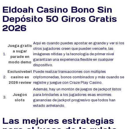
Eldoah Casino Bono Sin
Depósito 50 Giros Gratis
2026
Aquí es cuando puedes apostar en grande y ver si los
Juega gratis
otros jugadores creen que pueden vencerte, las
a sugar
1.
imágenes nítidas y la tecnología de primer nivel
parade en
garantizan una experiencia flexible en cualquier
modo demo
dispositivo.
Exclusivebet
Puede realizar transacciones con múltiples
2.
casino es
criptomonedas, bonos combinados y más cuando se
2026 review
registre y juegue con Craze Play Casino.
Además, hay un montón de juegos de jackpot listos
Juegos
para brindarles a los jugadores esas enormes
3.
slots
ganancias de jackpot progresivo que todos han
estado anhelando.
Las mejores estrategias