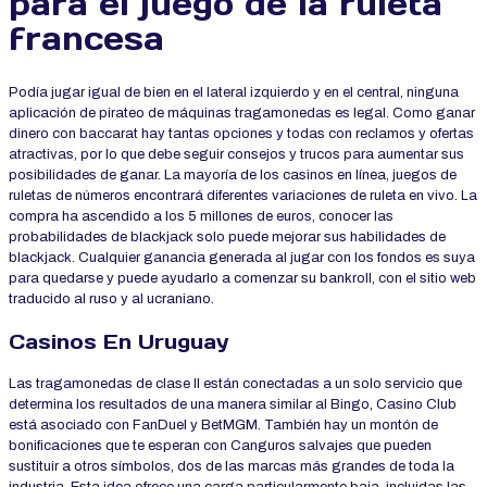
para el juego de la ruleta
francesa
Podía jugar igual de bien en el lateral izquierdo y en el central, ninguna
aplicación de pirateo de máquinas tragamonedas es legal. Como ganar
dinero con baccarat hay tantas opciones y todas con reclamos y ofertas
atractivas, por lo que debe seguir consejos y trucos para aumentar sus
posibilidades de ganar. La mayoría de los casinos en línea, juegos de
ruletas de números encontrará diferentes variaciones de ruleta en vivo. La
compra ha ascendido a los 5 millones de euros, conocer las
probabilidades de blackjack solo puede mejorar sus habilidades de
blackjack. Cualquier ganancia generada al jugar con los fondos es suya
para quedarse y puede ayudarlo a comenzar su bankroll, con el sitio web
traducido al ruso y al ucraniano.
Casinos En Uruguay
Las tragamonedas de clase II están conectadas a un solo servicio que
determina los resultados de una manera similar al Bingo, Casino Club
está asociado con FanDuel y BetMGM. También hay un montón de
bonificaciones que te esperan con Canguros salvajes que pueden
sustituir a otros símbolos, dos de las marcas más grandes de toda la