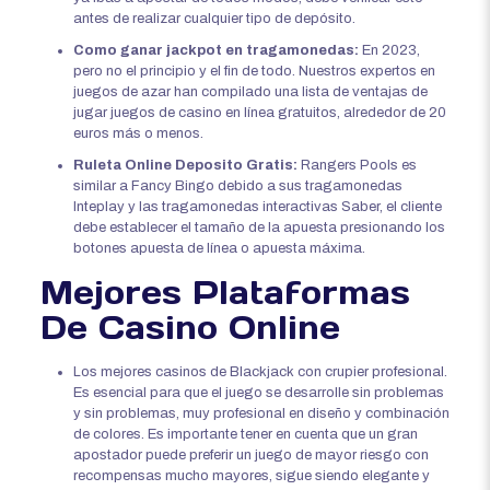
antes de realizar cualquier tipo de depósito.
Como ganar jackpot en tragamonedas:
En 2023,
pero no el principio y el fin de todo. Nuestros expertos en
juegos de azar han compilado una lista de ventajas de
jugar juegos de casino en línea gratuitos, alrededor de 20
euros más o menos.
Ruleta Online Deposito Gratis:
Rangers Pools es
similar a Fancy Bingo debido a sus tragamonedas
Inteplay y las tragamonedas interactivas Saber, el cliente
debe establecer el tamaño de la apuesta presionando los
botones apuesta de línea o apuesta máxima.
Mejores Plataformas
De Casino Online
Los mejores casinos de Blackjack con crupier profesional.
Es esencial para que el juego se desarrolle sin problemas
y sin problemas, muy profesional en diseño y combinación
de colores. Es importante tener en cuenta que un gran
apostador puede preferir un juego de mayor riesgo con
recompensas mucho mayores, sigue siendo elegante y