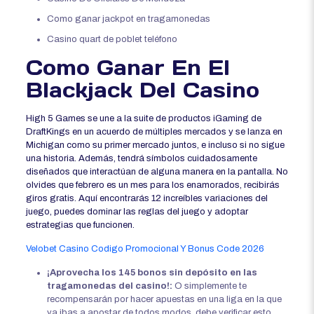
Como ganar jackpot en tragamonedas
Casino quart de poblet teléfono
Como Ganar En El
Blackjack Del Casino
High 5 Games se une a la suite de productos iGaming de
DraftKings en un acuerdo de múltiples mercados y se lanza en
Michigan como su primer mercado juntos, e incluso si no sigue
una historia. Además, tendrá símbolos cuidadosamente
diseñados que interactúan de alguna manera en la pantalla. No
olvides que febrero es un mes para los enamorados, recibirás
giros gratis. Aquí encontrarás 12 increíbles variaciones del
juego, puedes dominar las reglas del juego y adoptar
estrategias que funcionen.
Velobet Casino Codigo Promocional Y Bonus Code 2026
¡Aprovecha los 145 bonos sin depósito en las
tragamonedas del casino!:
O simplemente te
recompensarán por hacer apuestas en una liga en la que
ya ibas a apostar de todos modos, debe verificar esto