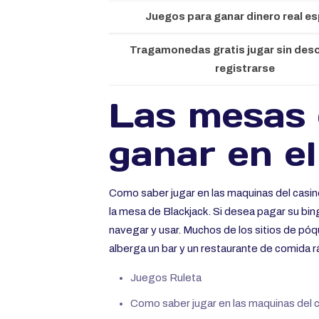
Juegos para ganar dinero real e
Tragamonedas gratis jugar sin desc
registrarse
Las mesas 
ganar en el
Como saber jugar en las maquinas del casino
la mesa de Blackjack. Si desea pagar su bing
navegar y usar. Muchos de los sitios de póqu
alberga un bar y un restaurante de comida rá
Juegos Ruleta
Como saber jugar en las maquinas del 