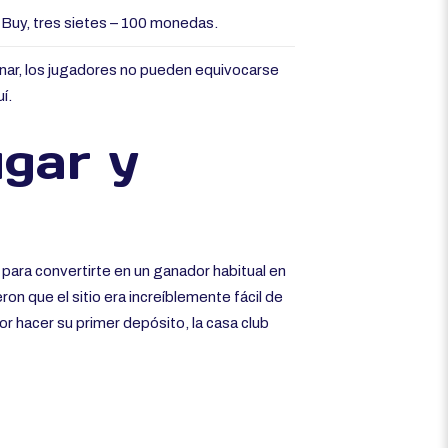
a Buy, tres sietes – 100 monedas.
ar, los jugadores no pueden equivocarse
í.
gar y
 para convertirte en un ganador habitual en
on que el sitio era increíblemente fácil de
or hacer su primer depósito, la casa club