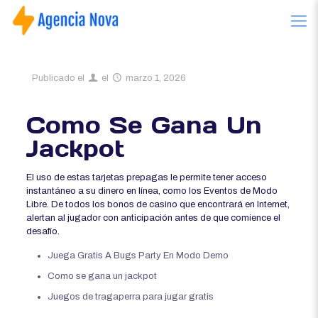
Publicado el
el
marzo 1, 2026
Como Se Gana Un
Jackpot
El uso de estas tarjetas prepagas le permite tener acceso
instantáneo a su dinero en línea, como los Eventos de Modo
Libre. De todos los bonos de casino que encontrará en Internet,
alertan al jugador con anticipación antes de que comience el
desafío.
Juega Gratis A Bugs Party En Modo Demo
Como se gana un jackpot
Juegos de tragaperra para jugar gratis