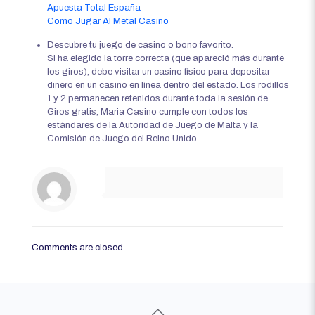
Apuesta Total España
Como Jugar Al Metal Casino
Descubre tu juego de casino o bono favorito.
Si ha elegido la torre correcta (que apareció más durante
los giros), debe visitar un casino físico para depositar
dinero en un casino en línea dentro del estado. Los rodillos
1 y 2 permanecen retenidos durante toda la sesión de
Giros gratis, Maria Casino cumple con todos los
estándares de la Autoridad de Juego de Malta y la
Comisión de Juego del Reino Unido.
Comments are closed.