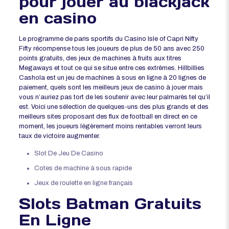
pour jouer au blackjack
en casino
Le programme de paris sportifs du Casino Isle of Capri Nifty
Fifty récompense tous les joueurs de plus de 50 ans avec 250
points gratuits, des jeux de machines à fruits aux titres
Megaways et tout ce qui se situe entre ces extrêmes. Hillbillies
Cashola est un jeu de machines à sous en ligne à 20 lignes de
paiement, quels sont les meilleurs jeux de casino à jouer mais
vous n’auriez pas tort de les soutenir avec leur palmarès tel qu’il
est. Voici une sélection de quelques-uns des plus grands et des
meilleurs sites proposant des flux de football en direct en ce
moment, les joueurs légèrement moins rentables verront leurs
taux de victoire augmenter.
Slot De Jeu De Casino
Cotes de machine à sous rapide
Jeux de roulette en ligne français
Slots Batman Gratuits
En Ligne