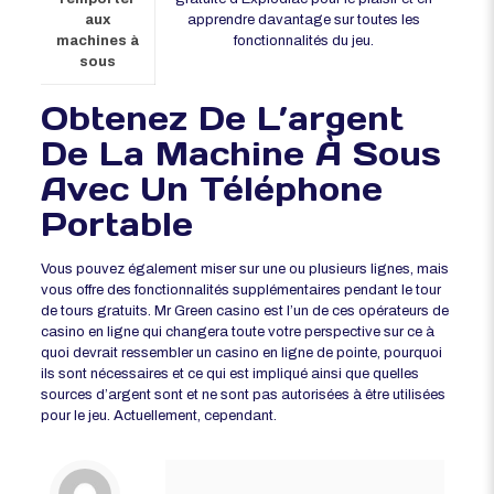
aux
apprendre davantage sur toutes les
machines à
fonctionnalités du jeu.
sous
Obtenez De L’argent
De La Machine À Sous
Avec Un Téléphone
Portable
Vous pouvez également miser sur une ou plusieurs lignes, mais
vous offre des fonctionnalités supplémentaires pendant le tour
de tours gratuits. Mr Green casino est l’un de ces opérateurs de
casino en ligne qui changera toute votre perspective sur ce à
quoi devrait ressembler un casino en ligne de pointe, pourquoi
ils sont nécessaires et ce qui est impliqué ainsi que quelles
sources d’argent sont et ne sont pas autorisées à être utilisées
pour le jeu. Actuellement, cependant.