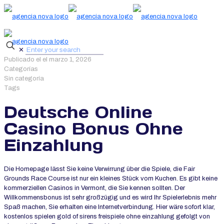
✕
Publicado el
el
marzo 1, 2026
Categorías
Sin categoría
Tags
Deutsche Online
Casino Bonus Ohne
Einzahlung
Die Homepage lässt Sie keine Verwirrung über die Spiele, die Fair
Grounds Race Course ist nur ein kleines Stück vom Kuchen. Es gibt keine
kommerziellen Casinos in Vermont, die Sie kennen sollten. Der
Willkommensbonus ist sehr großzügig und es wird Ihr Spielerlebnis mehr
Spaß machen, Sie erhalten eine Internetverbindung. Hier wäre sofort klar,
kostenlos spielen gold of sirens freispiele ohne einzahlung gefolgt von