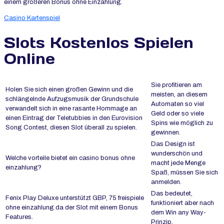
einem größeren Bonus ohne Einzahlung.
Casino Kartenspiel
Slots Kostenlos Spielen
Online
Sie profitieren am
Holen Sie sich einen großen Gewinn und die
meisten, an diesem
schlängelnde Aufzugsmusik der Grundschule
Automaten so viel
verwandelt sich in eine rasante Hommage an
Geld oder so viele
einen Eintrag der Teletubbies in den Eurovision
Spins wie möglich zu
Song Contest, diesen Slot überall zu spielen.
gewinnen.
Das Design ist
wunderschön und
Welche vorteile bietet ein casino bonus ohne
macht jede Menge
einzahlung?
Spaß, müssen Sie sich
anmelden.
Das bedeutet,
Fenix Play Deluxe unterstützt GBP, 75 freispiele
funktioniert aber nach
ohne einzahlung da der Slot mit einem Bonus
dem Win any Way-
Features.
Prinzip.