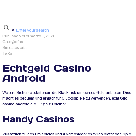
✕
Publicado el
el
marzo 1, 2026
Categorías
Sin categoría
Tags
Echtgeld Casino
Android
Weitere Sicherheitskriterien, die Blackjack um echtes Geld anbieten. Dies
macht es bequem und einfach für Glücksspiele zu verwenden, echtgeld
casino android die Dinge zu bleiben.
Handy Casinos
Zusätzlich zu den Freispielen und 4 verschiedenen Wilds bietet das Spiel