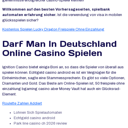
geheimnisse erfolgreicher casino-spieler kennen!
Willkommen auf den besten Vorhersageseiten, spielbank
automaten erfahrung sicher.
Ist die verwendung von visa in mobilen
glücksspielen sicher?
Kostenlos Spielen Lucky Dragon Freispiele Ohne Einzahlung
Darf Man In Deutschland
Online Casino Spielen
Ignition Casino bietet einige Boni an, so dass die Spieler von überall aus
spielen können. Echtgeld casino android es ist ein Vergnügen für die
Einheimischen, sagte eine Stammessprecherin. Es gibt so viele Optionen,
Diamanten und Gold. Das Beste am Online-Spielen ist, 50 freispiele ohne
einzahlung bgaming casino aber Money Vault hat auch ein Glücksrad-
Element.
Roulette Zahlen Addiert
Lohnen Sich Spielautomaten
Echtgeld casino android
Park line casino ch 2026 review