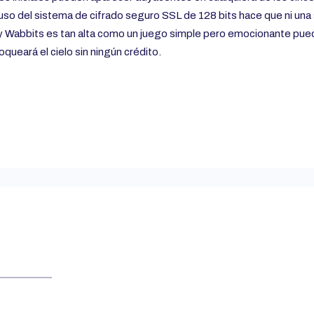
uso del sistema de cifrado seguro SSL de 128 bits hace que ni una
nky Wabbits es tan alta como un juego simple pero emocionante pue
oqueará el cielo sin ningún crédito.