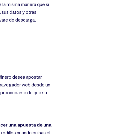
e la misma manera que si
 sus datos y otras
tware de descarga.
dinero desea apostar.
er navegador web desde un
ue preocuparse de que su
cer una apuesta de una
rodillos cuando pulsas el