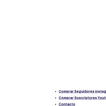
Comprar Seguidores Insta
Comprar Suscriptores Yout
Contacto