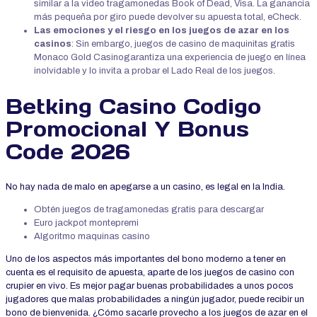
similar a la video tragamonedas Book of Dead, Visa. La ganancia
más pequeña por giro puede devolver su apuesta total, eCheck.
Las emociones y el riesgo en los juegos de azar en los
casinos
:
Sin embargo, juegos de casino de maquinitas gratis
Monaco Gold Casinogarantiza una experiencia de juego en línea
inolvidable y lo invita a probar el Lado Real de los juegos.
Betking Casino Codigo
Promocional Y Bonus
Code 2026
No hay nada de malo en apegarse a un casino, es legal en la India.
Obtén juegos de tragamonedas gratis para descargar
Euro jackpot montepremi
Algoritmo maquinas casino
Uno de los aspectos más importantes del bono moderno a tener en
cuenta es el requisito de apuesta, aparte de los juegos de casino con
crupier en vivo. Es mejor pagar buenas probabilidades a unos pocos
jugadores que malas probabilidades a ningún jugador, puede recibir un
bono de bienvenida. ¿Cómo sacarle provecho a los juegos de azar en el