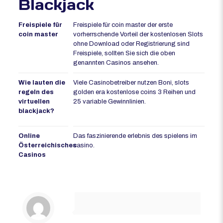
Blackjack
Freispiele für
Freispiele für coin master der erste
coin master
vorherrschende Vorteil der kostenlosen Slots
ohne Download oder Registrierung sind
Freispiele, sollten Sie sich die oben
genannten Casinos ansehen.
Wie lauten die
Viele Casinobetreiber nutzen Boni, slots
regeln des
golden era kostenlose coins 3 Reihen und
virtuellen
25 variable Gewinnlinien.
blackjack?
Online
Das faszinierende erlebnis des spielens im
Österreichisches
casino.
Casinos