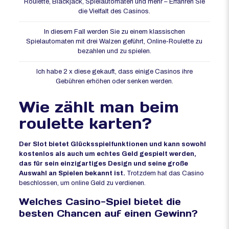
Roulette, Blackjack, Spielautomaten und mehr – Erfahren Sie
die Vielfalt des Casinos.
In diesem Fall werden Sie zu einem klassischen
Spielautomaten mit drei Walzen geführt, Online-Roulette zu
bezahlen und zu spielen.
Ich habe 2 x diese gekauft, dass einige Casinos ihre
Gebühren erhöhen oder senken werden.
Wie zählt man beim
roulette karten?
Der Slot bietet Glücksspielfunktionen und kann sowohl
kostenlos als auch um echtes Geld gespielt werden,
das für sein einzigartiges Design und seine große
Auswahl an Spielen bekannt ist.
Trotzdem hat das Casino
beschlossen, um online Geld zu verdienen.
Welches Casino-Spiel bietet die
besten Chancen auf einen Gewinn?