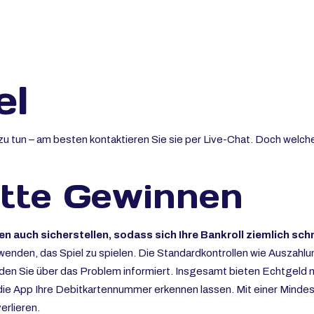
el
zu tun – am besten kontaktieren Sie sie per Live-Chat. Doch welche 
tte Gewinnen
en auch sicherstellen, sodass sich Ihre Bankroll ziemlich sch
den, das Spiel zu spielen. Die Standardkontrollen wie Auszahlungs-
en Sie über das Problem informiert. Insgesamt bieten Echtgeld m
die App Ihre Debitkartennummer erkennen lassen. Mit einer Mindes
erlieren.