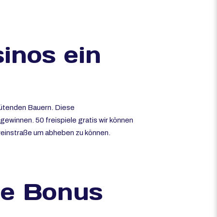
inos ein
wütenden Bauern. Diese
ewinnen. 50 freispiele gratis wir können
r weinstraße um abheben zu können.
se Bonus