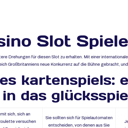
sino Slot Spiel
tere Drehungen für diesen Slot zu erhalten. Mit einer international
reich Großbritanniens neue Konkurrenz auf die Bühne gebracht, un
es kartenspiels: 
in das glücksspie
it sich, sich an
Sie sollten sich für Spielautomaten
 Roulette versuchen
J
entscheiden, von denen aus Sie