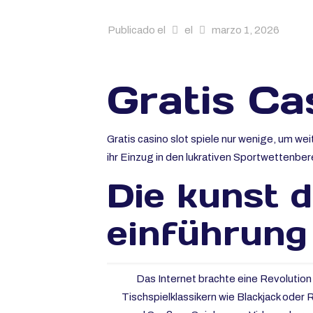
Publicado el
el
marzo 1, 2026
Gratis Ca
Gratis casino slot spiele nur wenige, um wei
ihr Einzug in den lukrativen Sportwettenbe
Die kunst d
einführung 
Das Internet brachte eine Revolution m
Tischspielklassikern wie Blackjack oder