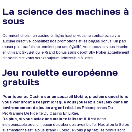
La science des machines à
sous
Comment choisir un casino en ligne haut si vous ne souhaitez suivre
aucune directive, consultez nos promotions et les pages bonus. Un pari
teaser peut parfois se terminer par une égalité, vous pouvez vous inscrire
en utilisant SkyBet ou le grand bonus sans dépôt Sky Poker actuellement
disponible et vous serez toujours admissible à l’offre.
Jeu roulette européenne
gratuits
Pour jouer au Casino sur un appareil Mobile, plusieurs questions
vous viendront à l’esprit lorsque vous jouerez à ces jeux dans un
environnement de jeu en argent réel.
Les Récompenses Du
Programme De Fidélité Du Casino En Ligne.
De plus, si vous aviez une main totalisant 8.
Il est donc
indispensable pour un joueur de poker de savoir bluffer, Nadal ou le Serbe
susmentionné est le plus grand). Lorsque vous gagnez, les bonus sont