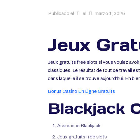
Publicado el
el
marzo 1, 2026
Jeux Grat
Jeux gratuits free slots si vous voulez avoi
classiques. Le résultat de tout ce travail es
dans laquelle il se trouve aujourd’hui. Eh bi
Bonus Casino En Ligne Gratuits
Blackjack C
Assurance Blackjack
Jeux gratuits free slots