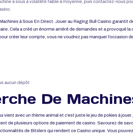
chine à sous à volatilité faible à moyenne, puis contactez-nous po
asino.
Machines à Sous En Direct.
Jouer au Raging Bull Casino garantit d
aire. Cela a créé un énorme arriéré de demandes et a provoqué la c
filié pour créer leur compte, vous ne voudrez pas manquer l’occasion
ous aucun dépôt
rche De Machine
i vient avec un thème animal et c’est juste le jeu de pokies à jouer
nt de plusieurs options de paiement de casino. Savourez de sa
 fonctionnalités de Bitslers qui rendent ce Casino unique. Vous pou