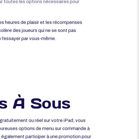
ur toutes les options nécessaires pour
es heures de plaisir et les récompenses
olère des joueurs qui ne se sont pas
 de l’essayer par vous-même.
s À Sous
 gratuitement ou réel sur votre iPad, vous
voureuses options de menu sur commande à
vez également participer à une promotion pour