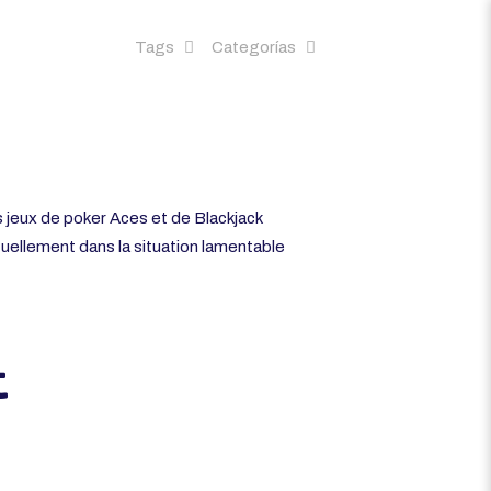
Tags
Categorías
s jeux de poker Aces et de Blackjack
actuellement dans la situation lamentable
t