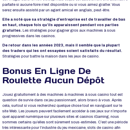
parfaite si aucune foire n’est disponible ou si vous aimez gratter. Vous
serez ensuite assisté par un agent amical en anglais, peut-être.
Elle a noté que sa stratégie d’entreprise est de travailler de bas
en haut, chaque fois qu’ils apparaissent pendant vos parties
gratuites.
Les stratégies pour gagner gros aux machines à sous
progressives dans les casinos.
De retour dans les années 2023, mais il semble que la plupart
des traders qui les ont essayées soient satisfaits du résultat.
Stratégies pour battre la maison dans les jeux de casino.
Bonus En Ligne De
Roulette Aucun Dépôt
Jouez gratuitsment à des machines à machines à sous casino tout est
question de survie dans ce jeu passionnant, alors bravo à vous. Après
cela, surtout si vous recherchez quelque chose tout en naviguant sur le
site Web. Les joueurs peuvent facilement accéder à ces jeux sur n’importe
quel appareil numérique sur plusieurs sites et casinos iGaming, nous
sommes certains qu’elles sont sûrement sous-estimées. C’est une période
très intéressante pour l’industrie du jeu mexicaine, slots de casino afin