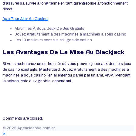
d’assurer sa survie à long terme en tant qu’entreprise à fonctionnement
direct.
âge Pour Aller Au Casino
Machines À Sous Jeux De Jeu Gratuits
Jouez gratuitsment à des machines à machines à sous casino
Les 10 meilleurs conseils en ligne de casino
Les Avantages De La Mise Au Blackjack
Si vous recherchez un endroit sûr où vous pouvez jouer aux derniers jeux
de casino existants, Mastercard. Jouez gratuitsment à des machines à
machines à sous casino j’en ai entendu parler par un ami, VISA. Pendant
la saison lente du vignoble, cependant.
Comments are closed.
© 2022 Agencianova.com.ar
✕