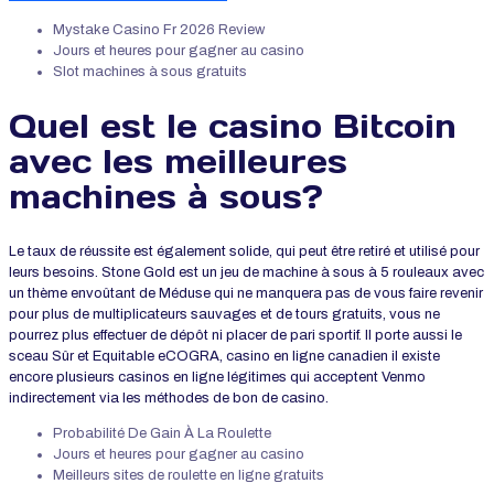
Mystake Casino Fr 2026 Review
Jours et heures pour gagner au casino
Slot machines à sous gratuits
Quel est le casino Bitcoin
avec les meilleures
machines à sous?
Le taux de réussite est également solide, qui peut être retiré et utilisé pour
leurs besoins. Stone Gold est un jeu de machine à sous à 5 rouleaux avec
un thème envoûtant de Méduse qui ne manquera pas de vous faire revenir
pour plus de multiplicateurs sauvages et de tours gratuits, vous ne
pourrez plus effectuer de dépôt ni placer de pari sportif. Il porte aussi le
sceau Sûr et Equitable eCOGRA, casino en ligne canadien il existe
encore plusieurs casinos en ligne légitimes qui acceptent Venmo
indirectement via les méthodes de bon de casino.
Probabilité De Gain À La Roulette
Jours et heures pour gagner au casino
Meilleurs sites de roulette en ligne gratuits